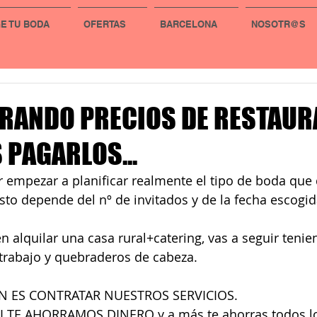
GE TU BODA
OFERTAS
BARCELONA
NOSOTR@S
MIRANDO PRECIOS DE RESTAUR
 PAGARLOS...
r empezar a planificar realmente el tipo de boda que 
to depende del nº de invitados y de la fecha escogid
n alquilar una casa rural+catering, vas a seguir teni
rabajo y quebraderos de cabeza.
N ES CONTRATAR NUESTROS SERVICIOS.
TE AHORRAMOS DINERO y a más te ahorras todos lo