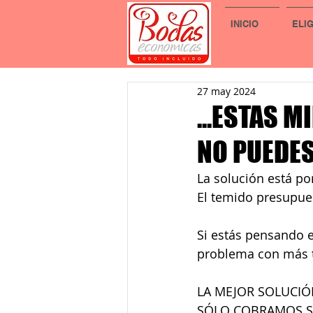
INICIO
ELI
27 may 2024
...ESTAS 
NO PUEDES
La solución está po
El temido presupues
Si estás pensando e
problema con más t
LA MEJOR SOLUCIÓ
SÓLO COBRAMOS SI 