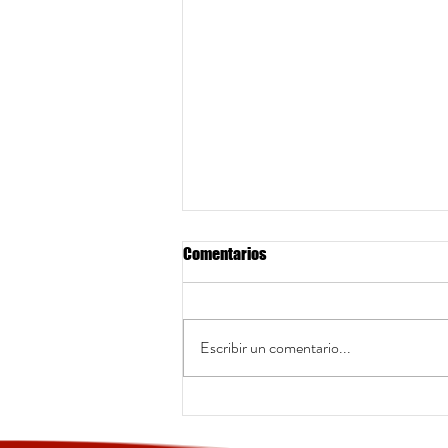
Comentarios
Escribir un comentario...
ENERO Y FEBRERO SON LOS MESES
MAS ECONÓMICOS