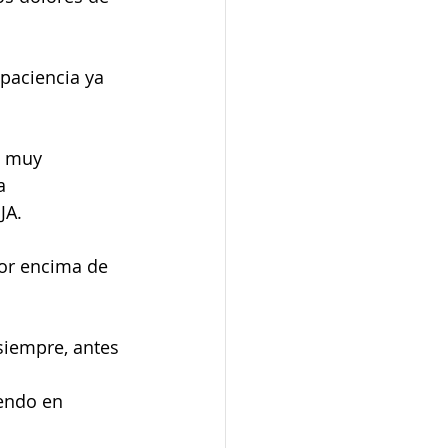
paciencia ya 
s muy 
a 
JA.
or encima de 
siempre, antes 
iendo en 