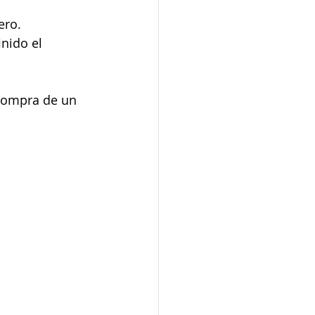
ero.
nido el 
compra de un 