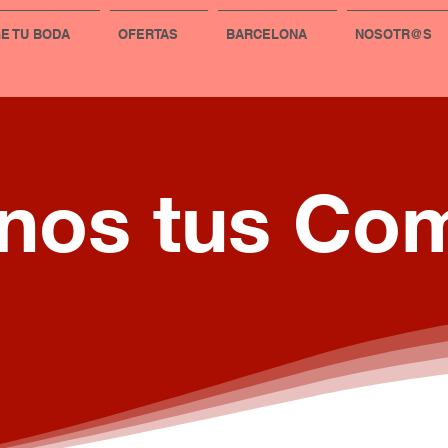
GE TU BODA
OFERTAS
BARCELONA
NOSOTR@S
nos tus Co