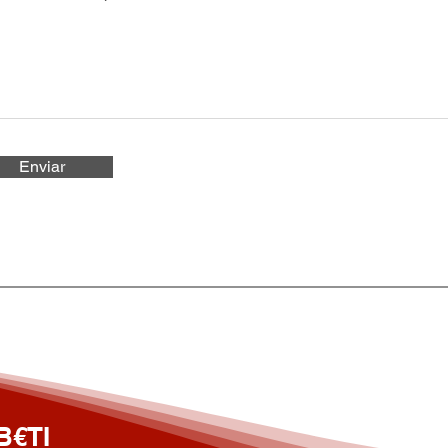
Enviar
B€TI