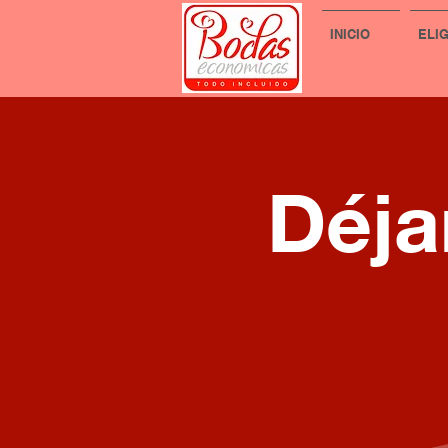
INICIO
ELI
Déja